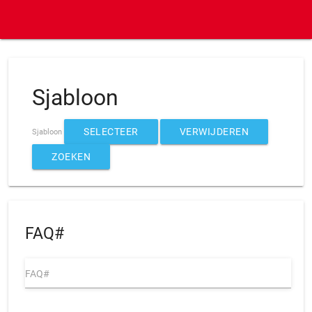
Sjabloon
SELECTEER
VERWIJDEREN
Sjabloon
ZOEKEN
FAQ#
FAQ#