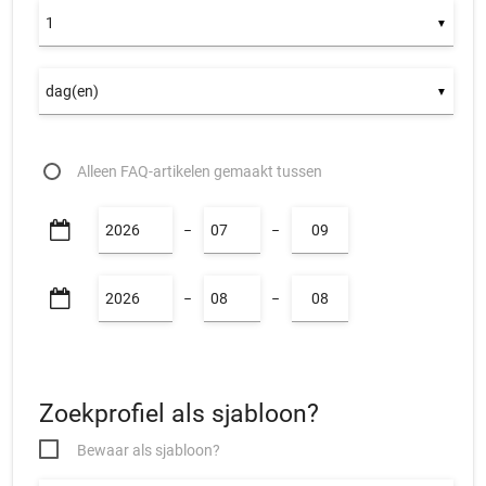
▼
▼
Alleen FAQ-artikelen gemaakt tussen
−
−
−
−
Zoekprofiel als sjabloon?
Bewaar als sjabloon?