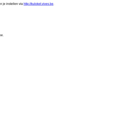
 je instellen via
http://kuloket.vives.be
.
oe.