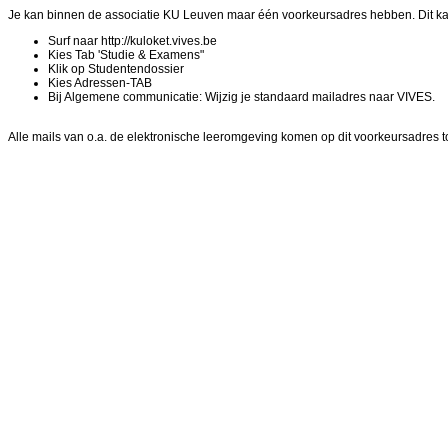
Je kan binnen de associatie KU Leuven maar één voorkeursadres hebben. Dit kan
Surf naar http://kuloket.vives.be
Kies Tab 'Studie & Examens"
Klik op Studentendossier
Kies Adressen-TAB
Bij Algemene communicatie: Wijzig je standaard mailadres naar VIVES.
Alle mails van o.a. de elektronische leeromgeving komen op dit voorkeursadres t